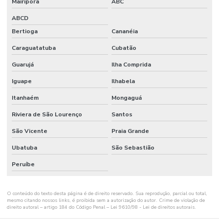
Mairiporã
ABC
SEGURANÇA
PARA
ABCD
EVENTOS
Bertioga
Cananéia
SERVIÇO DE
SEGURANÇA
Caraguatatuba
Cubatão
PARA FESTAS
Guarujá
Ilha Comprida
SERVIÇO DE
SEGURANÇA
Iguape
Ilhabela
PATRIMONIAL
Itanhaém
Mongaguá
SERVIÇO DE
SEGURANÇA
Riviera de São Lourenço
Santos
PESSOAL
PRIVADA
São Vicente
Praia Grande
SERVIÇO DE
Ubatuba
São Sebastião
SEGURANÇA
PRIVADA
Peruíbe
SERVIÇO DE
SEGURANÇA
O conteúdo do texto desta página é de direito reservado. Sua reprodução, parcial ou total,
PRIVADA SP
mesmo citando nossos links, é proibida sem a autorização do autor. Crime de violação de
direito autoral – artigo 184 do Código Penal –
Lei 9610/98 - Lei de direitos autorais
.
SERVIÇO DE