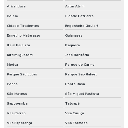
SEGURANÇA
Aricanduva
Artur Alvim
PATRIMONIAL
SÃO PAULO
Belém
Cidade Patriarca
SEGURANÇA
Cidade Tiradentes
Engenheiro Goulart
PATRIMONIAL
SP
Ermelino Matarazzo
Guianazes
SEGURANÇA
Itaim Paulista
Itaquera
PESSOAL
PARA
Jardim Iguatemi
José Bonifácio
CELEBRIDADES
Moóca
Parque do Carmo
SEGURANÇA
PESSOAL
Parque São Lucas
Parque São Rafael
PARA
EXECUTIVOS
Penha
Ponte Rasa
SEGURANÇA
São Mateus
São Miguel Paulista
PESSOAL
PARA
Sapopemba
Tatuapé
INFLUENCERS
Vila Carrão
Vila Curuçá
SEGURANÇA
PRIVADA
Vila Esperança
Vila Formosa