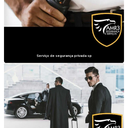
EMPRESA DE
SEGURANÇA
DE GRANDES
EVENTOS
EMPRESA DE
SEGURANÇA
PATRIMONIAL
EMPRESA DE
SEGURANÇA
Serviço de segurança privada sp
PATRIMONIAL
PARA
INDÚSTRIAS
EMPRESA DE
SEGURANÇA
PATRIMONIAL
SP
EMPRESA DE
SEGURANÇA
PESSOAL
EMPRESA DE