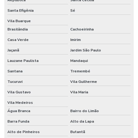
República
Santa Cecília
PARA
EVENTOS
Santa Efigênia
Sé
ESPORTIVOS
Vila Buarque
SEGURANÇA
PARA
Brasilândia
Cachoeirinha
EVENTOS DE
GRANDES
Casa Verde
Imirim
DIMENSÕES
Jaçanã
Jardim São Paulo
SEGURANÇA
PARA
Lauzane Paulista
Mandaqui
EVENTOS
SOCIAIS
Santana
Tremembé
SEGURANÇA
Tucuruvi
Vila Guilherme
PARA FEIRAS E
EVENTOS
Vila Gustavo
Vila Maria
SEGURANÇA
Vila Medeiros
PARA
Água Branca
Bairro do Limão
MULTINACIONAIS
EM SP
Barra Funda
Alto da Lapa
SEGURANÇA
Alto de Pinheiros
Butantã
PARTICULAR
ARMADO