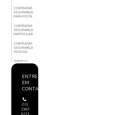
CONTRATAR
SEGURANÇA
PARA FESTA
CONTRATAR
SEGURANÇA
PARTICULAR
CONTRATAR
SEGURANÇA
PESSOAL
EMPRESA
ESPECIALIZADA
EM
SEGURANÇA
ENTRE
PATRIMONIAL
EM
EMPRESA DE
CONTATO
PORTARIA
PARA
CONDOMINIO
(11)
2367-
EMPRESA DE
PORTARIA E
6773