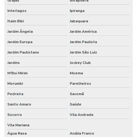
Grajaú
Ibirapuera
FÁBRICAS
Interlagos
Ipiranga
SEGURANÇA
PATRIMONIAL
Itaim Bibi
Jabaquara
PARA
GRANDES
Jardim Ângela
Jardim América
EMPRESAS
Jardim Europa
Jardim Paulista
SEGURANÇA
PATRIMONIAL
Jardim Paulistano
Jardim São Luiz
EM HOSPITAIS
Jardins
Jockey Club
SEGURANÇA
PATRIMONIAL
M'Boi Mirim
Moema
PARA
INDÚSTRIAS
Morumbi
Parelheiros
SEGURANÇA
Pedreira
Sacomã
PATRIMONIAL
E
Santo Amaro
Saúde
MONITORAMENTO
Socorro
Vila Andrade
SEGURANÇA
PATRIMONIAL
Vila Mariana
PERTO DE MIM
Água Rasa
Anália Franco