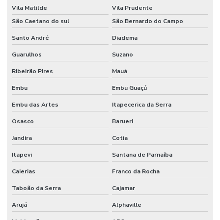
SEGURANÇA
Vila Matilde
Vila Prudente
PRIVADA PARA
EVENTOS
São Caetano do sul
São Bernardo do Campo
Santo André
SERVIÇO DE
Diadema
CONTROLADOR
DE ACESSO
Guarulhos
Suzano
Ribeirão Pires
Mauá
SERVIÇO DE
PORTARIA EM
CONDOMINIO
Embu
Embu Guaçú
Embu das Artes
Itapecerica da Serra
SERVIÇO DE
PORTARIA
Osasco
TERCEIRIZADO
Barueri
Jandira
Cotia
SERVIÇO DE
PROTEÇÃO
Itapevi
Santana de Parnaíba
PESSOAL
Caierias
Franco da Rocha
SERVIÇO DE
SEGURANÇA
Taboão da Serra
Cajamar
PARA
EMPRESAS
Arujá
Alphaville
SERVIÇO DE