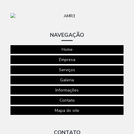
VIGILANTE
PARA
EVENTOS
SERVIÇOS DE
PORTARIA
NAVEGAÇÃO
SERVIÇOS DE
PORTARIA E
LIMPEZA SP
Home
SERVIÇOS DE
Empresa
SEGURANÇA
PARA FESTAS
Serviços
E EVENTOS
Galeria
SISTEMA DE
MONITORAMENTO
Informações
EM NUVEM
Contato
VIGILANCIA E
SEGURANÇA
Mapa do site
PATRIMONIAL
CONTATO