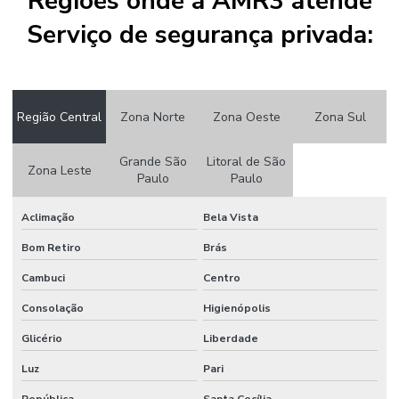
Regiões onde a AMR3 atende
PARA
EMPRESAS
Serviço de segurança privada:
SEGURANÇA
PARA
CONDOMÍNIOS
ALTO PADRÃO
Região Central
Zona Norte
Zona Oeste
Zona Sul
SEGURANÇA
PARA
CORPORAÇÕES
Grande São
Litoral de São
Zona Leste
Paulo
Paulo
SEGURANÇA
PARA
Aclimação
Bela Vista
EVENTOS
Bom Retiro
Brás
SEGURANÇA
EM EVENTOS
Cambuci
Centro
AO AR LIVRE
Consolação
Higienópolis
SEGURANÇA
PARA
Glicério
Liberdade
EVENTOS
CORPORATIVOS
Luz
Pari
SEGURANÇA