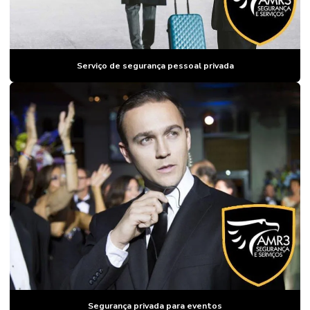
SEGURANÇA E
PORTARIA SP
EMPRESA DE
SEGURANÇA
PRIVADA
Serviço de segurança pessoal privada
EMPRESA DE
SEGURANÇA
ZONA OESTE
SP
EMPRESA
TERCEIRIZADA
DE
CONTROLADOR
DE ACESSO
EMPRESA DE
VIGILÂNCIA
PATRIMONIAL
EMPRESAS DE
PORTARIA E
CONTROLADOR
DE ACESSO
Segurança privada para eventos