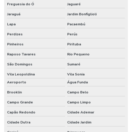
Freguesia do Ó
Jaguaré
SEGURANÇA
Jaraguá
Jardim Bonfiglioli
PATRIMONIAL
Lapa
Pacaembú
SEGURANÇA
PATRIMONIAL
Perdizes
Perús
PARA
CONDOMINIOS
Pinheiros
Pirituba
SEGURANÇA
Raposo Tavares
Rio Pequeno
PATRIMONIAL
E
São Domingos
Sumaré
EMPRESARIAL
Vila Leopoldina
Vila Sonia
SEGURANÇA
PATRIMONIAL
Aeroporto
Água Funda
PARA
EMPRESAS
Brooklin
Campo Belo
SEGURANCA
Campo Grande
Campo Limpo
PATRIMONIAL
EVENTOS
Capão Redondo
Cidade Ademar
SEGURANÇA
Cidade Dutra
Cidade Jardim
PATRIMONIAL
PARA