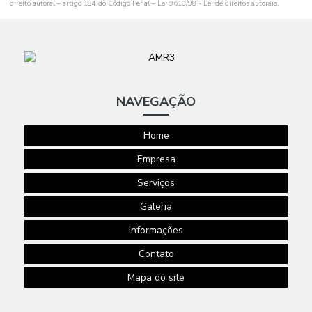
direito autoral – artigo 184 do Código Penal –
Lei 9610/98 - Lei de direitos autorais
.
PARA
EVENTOS
SERVIÇOS DE
PORTARIA
SERVIÇOS DE
PORTARIA E
NAVEGAÇÃO
LIMPEZA SP
SERVIÇOS DE
Home
SEGURANÇA
PARA FESTAS
Empresa
E EVENTOS
Serviços
SISTEMA DE
MONITORAMENTO
Galeria
EM NUVEM
Informações
VIGILANCIA E
SEGURANÇA
Contato
PATRIMONIAL
Mapa do site