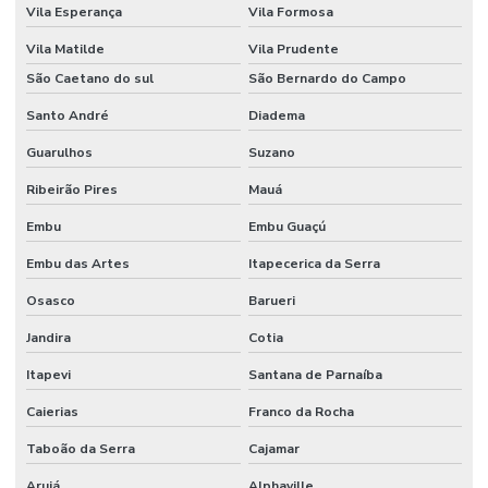
Vila Esperança
Vila Formosa
PRIVADA PARA
EVENTOS
Vila Matilde
Vila Prudente
SERVIÇO DE
São Caetano do sul
São Bernardo do Campo
CONTROLADOR
DE ACESSO
Santo André
Diadema
SERVIÇO DE
Guarulhos
Suzano
PORTARIA EM
CONDOMINIO
Ribeirão Pires
Mauá
SERVIÇO DE
Embu
Embu Guaçú
PORTARIA
TERCEIRIZADO
Embu das Artes
Itapecerica da Serra
SERVIÇO DE
Osasco
Barueri
PROTEÇÃO
PESSOAL
Jandira
Cotia
Itapevi
SERVIÇO DE
Santana de Parnaíba
SEGURANÇA
PARA
Caierias
Franco da Rocha
EMPRESAS
Taboão da Serra
Cajamar
SERVIÇO DE
SEGURANÇA
Arujá
Alphaville