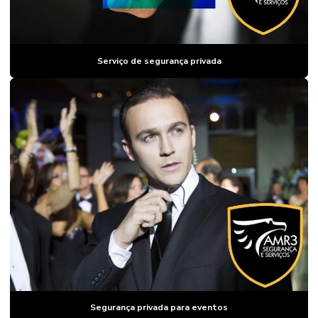
PORTARIA SP
EMPRESA DE
SEGURANÇA
PRIVADA
Serviço de segurança privada
EMPRESA DE
SEGURANÇA
ZONA OESTE
SP
EMPRESA
TERCEIRIZADA
DE
CONTROLADOR
DE ACESSO
EMPRESA DE
VIGILÂNCIA
PATRIMONIAL
EMPRESAS DE
PORTARIA E
CONTROLADOR
DE ACESSO
Segurança privada para eventos