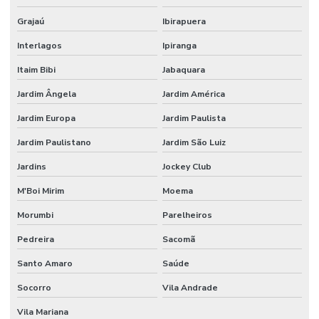
FÁBRICAS
Grajaú
Ibirapuera
SEGURANÇA
PATRIMONIAL
Interlagos
Ipiranga
PARA
GRANDES
Itaim Bibi
Jabaquara
EMPRESAS
Jardim Ângela
Jardim América
SEGURANÇA
PATRIMONIAL
Jardim Europa
Jardim Paulista
EM HOSPITAIS
Jardim Paulistano
Jardim São Luiz
SEGURANÇA
PATRIMONIAL
Jardins
Jockey Club
PARA
INDÚSTRIAS
M'Boi Mirim
Moema
SEGURANÇA
Morumbi
Parelheiros
PATRIMONIAL
E
Pedreira
Sacomã
MONITORAMENTO
Santo Amaro
Saúde
SEGURANÇA
PATRIMONIAL
Socorro
Vila Andrade
PERTO DE MIM
Vila Mariana