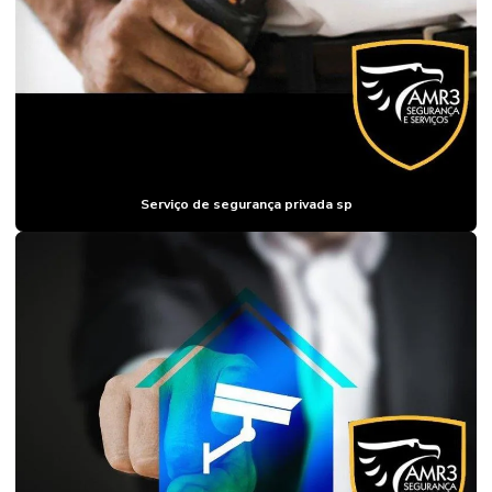
EMPRESA DE
SEGURANÇA
DE GRANDES
EVENTOS
EMPRESA DE
SEGURANÇA
PATRIMONIAL
EMPRESA DE
SEGURANÇA
Serviço de segurança privada sp
PATRIMONIAL
PARA
INDÚSTRIAS
EMPRESA DE
SEGURANÇA
PATRIMONIAL
SP
EMPRESA DE
SEGURANÇA
PESSOAL
EMPRESA DE
SEGURANÇA E