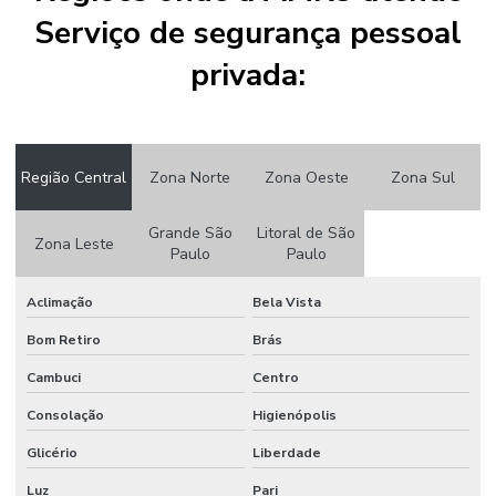
EMPRESAS
Serviço de segurança pessoal
SEGURANÇA
privada:
PARA
CONDOMÍNIOS
ALTO PADRÃO
SEGURANÇA
PARA
Região Central
Zona Norte
Zona Oeste
Zona Sul
CORPORAÇÕES
SEGURANÇA
Grande São
Litoral de São
Zona Leste
PARA
Paulo
Paulo
EVENTOS
Aclimação
Bela Vista
SEGURANÇA
EM EVENTOS
AO AR LIVRE
Bom Retiro
Brás
Cambuci
Centro
SEGURANÇA
PARA
Consolação
EVENTOS
Higienópolis
CORPORATIVOS
Glicério
Liberdade
SEGURANÇA
Luz
Pari
PARA