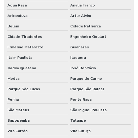
SEGURANÇA
Água Rasa
PATRIMONIAL
Anália Franco
SÃO PAULO
Aricanduva
Artur Alvim
SEGURANÇA
Belém
Cidade Patriarca
PATRIMONIAL
SP
Cidade Tiradentes
Engenheiro Goulart
SEGURANÇA
Ermelino Matarazzo
Guianazes
PESSOAL
PARA
Itaim Paulista
CELEBRIDADES
Itaquera
Jardim Iguatemi
José Bonifácio
SEGURANÇA
PESSOAL
Moóca
Parque do Carmo
PARA
EXECUTIVOS
Parque São Lucas
Parque São Rafael
SEGURANÇA
Penha
Ponte Rasa
PESSOAL
PARA
São Mateus
INFLUENCERS
São Miguel Paulista
Sapopemba
Tatuapé
SEGURANÇA
PRIVADA
Vila Carrão
Vila Curuçá
SEGURANÇA