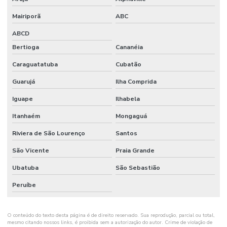
PARA
EVENTOS
Mairiporã
ABC
ABCD
SERVIÇO DE
SEGURANÇA
Bertioga
Cananéia
PARA FESTAS
Caraguatatuba
Cubatão
SERVIÇO DE
SEGURANÇA
Guarujá
Ilha Comprida
PATRIMONIAL
Iguape
Ilhabela
SERVIÇO DE
SEGURANÇA
Itanhaém
Mongaguá
PESSOAL
PRIVADA
Riviera de São Lourenço
Santos
SERVIÇO DE
São Vicente
Praia Grande
SEGURANÇA
PRIVADA
Ubatuba
São Sebastião
SERVIÇO DE
Peruíbe
SEGURANÇA
PRIVADA SP
O conteúdo do texto desta página é de direito reservado. Sua reprodução, parcial ou total,
SERVIÇO DE
mesmo citando nossos links, é proibida sem a autorização do autor. Crime de violação de
VIGILANTE