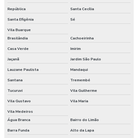
EVENTOS
ESPORTIVOS
República
Santa Cecília
Santa Efigênia
Sé
SEGURANÇA
PARA
Vila Buarque
EVENTOS DE
GRANDES
Brasilândia
Cachoeirinha
DIMENSÕES
Casa Verde
Imirim
SEGURANÇA
PARA
Jaçanã
Jardim São Paulo
EVENTOS
SOCIAIS
Lauzane Paulista
Mandaqui
SEGURANÇA
Santana
Tremembé
PARA FEIRAS E
EVENTOS
Tucuruvi
Vila Guilherme
SEGURANÇA
Vila Gustavo
Vila Maria
PARA
MULTINACIONAIS
Vila Medeiros
EM SP
Água Branca
Bairro do Limão
SEGURANÇA
PARTICULAR
Barra Funda
Alto da Lapa
ARMADO