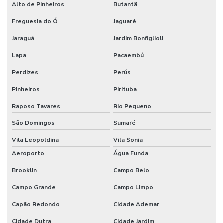
Alto de Pinheiros
Butantã
SEGURANÇA
PATRIMONIAL
Freguesia do Ó
Jaguaré
Jaraguá
Jardim Bonfiglioli
SEGURANÇA
PATRIMONIAL
Lapa
PARA
Pacaembú
CONDOMINIOS
Perdizes
Perús
SEGURANÇA
Pinheiros
Pirituba
PATRIMONIAL
E
EMPRESARIAL
Raposo Tavares
Rio Pequeno
São Domingos
Sumaré
SEGURANÇA
PATRIMONIAL
Vila Leopoldina
PARA
Vila Sonia
EMPRESAS
Aeroporto
Água Funda
SEGURANCA
Brooklin
Campo Belo
PATRIMONIAL
EVENTOS
Campo Grande
Campo Limpo
SEGURANÇA
Capão Redondo
Cidade Ademar
PATRIMONIAL
PARA
Cidade Dutra
Cidade Jardim