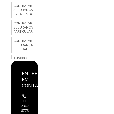
CONTRATAR
SEGURANÇA
PARA FESTA
CONTRATAR
SEGURANÇA
PARTICULAR
CONTRATAR
SEGURANÇA
PESSOAL
EMPRESA
ESPECIALIZADA
EM
SEGURANÇA
ENTRE
PATRIMONIAL
EM
EMPRESA DE
CONTATO
PORTARIA
PARA
CONDOMINIO
(11)
2367-
EMPRESA DE
PORTARIA E
6773